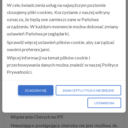
rozpoznania choroby do późnych jej stadiów rozwoju,
W celu świadczenia usług na najwyższym poziomie
a nawet prowadzić do wcześniejszej śmierci pacjenta.
stosujemy pliki cookies. Korzystanie z naszej witryny
„Idiopatyczne włóknienie płuc, jak sama nazwa
oznacza, że będą one zamieszczane w Państwa
wskazuje, jest samoistne i nie posiada jednoznacznie
urządzeniu. W każdym momencie można dokonać zmiany
określonych przyczyn oraz czynników ryzyka. Dotyka
ustawień Państwa przeglądarki.
głównie osoby starsze, po 65. r.ż., częściej mężczyzn.
Sprawdź więcej ustawień plików cookie, aby zarządzać
Choroba w większości przypadków rozpoznawana
swoimi preferencjami.
jest u osób palących dłużej niż 20 lat po 20 papierosów
Więcej informacji na temat plików cookie i
dziennie oraz narażonych na zanieczyszczenia
przechowywania danych można znaleźć w naszej Polityce
środowiska, związane z pyłami zarówno organicznymi,
Prywatności.
jak i nieorganicznymi. Ryzyko chorobowe wzrasta
wraz z wiekiem, a więc ze względu na postępujący
proces starzenia się społeczeństwa polskiego, można
ZGADZAM SIĘ
ZAAKCEPTUJ TYLKO NIEZBĘDNE
wnioskować, że odsetek zachorowań będzie się
pogłębiał z biegiem lat” – komentuje dr hab. n. med.
USTAWIENIA
Katarzyna Lewandowska
, z Polskiego Towarzystwa
Wspierania Chorych na IPF.
Nieustająco postępująca choroba nie jest możliwa do