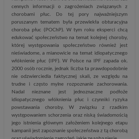
cennych informacji o zagrożeniach związanych z
chorobami płuc. Do tej pory najważniejszym
poruszanym tematem była przewlekła obturacyjna
choroba płuc (POChP). W tym roku eksperci chcą
edukować społeczeństwo na temat kolejnej choroby,
której występowania społeczeństwo również jest
nieświadome, a mianowicie na temat idiopatycznego
włóknienie płuc (IPF). W Polsce na IPF zapada ok.
2000 osób rocznie, jednak liczba ta prawdopodobnie
nie odzwierciedla faktycznej skali, ze względu na
trudne i często mylne rozpoznanie zachorowania.
Nadal nieznane jest jednoznaczne podłoże
idiopatycznego włóknienia płuc i czynniki ryzyka
powstawania choroby. W związku z rzadkim
występowaniem schorzenia oraz niską świadomością
jego istnienia głównym założeniem kolejnego etapu
kampanii jest zapoznanie społeczeństwa z tą chorobą
oraz uświadomienie zagrożeń, jakie ze sobą niesie.