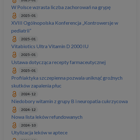
W Polsce wzrasta liczba zachorowań na grypę
2025-01
XVIII Ogólnopolska Konferencja „Kontrowersje w
pediatrii”
2025-01
Vitabiotics Ultra Vitamin D 2000 IU
2025-01
Ustawa dotycząca recepty farmaceutycznej
2025-01
Profilaktyka szczepienna pozwala uniknąć groźnych
skutków zapalenia płuc
2024-12
Niedobory witamin z grupy B i neuropatia cukrzycowa
2024-12
Nowa lista leków refundowanych
2024-10
Utylizacja leków w aptece