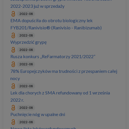
2022-2023 już w sprzedaży
2022-08
EMA dopuściła do obrotu biologiczny lek
FYB201/Ranivisio® (Ranivisio - Ranibizumab)
2022-08
Wyprzedzić grypę
2022-08
Rusza konkurs „ReFarmatorzy 2021/2022”
2022-08
78% Europejczyków ma trudności z przespaniem całej
nocy
2022-08
Lek dla chorych z SMA refundowany od 1 września
2022 r.
2022-08
Puchnięcie nóg w upalne dni
2022-08
Nowa lista leków refundowanych