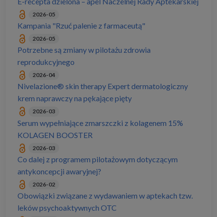
E-recepta dzielona – apel Naczelnej Rady Aptekarskiej
2026-05
Kampania "Rzuć palenie z farmaceutą"
2026-05
Potrzebne są zmiany w pilotażu zdrowia
reprodukcyjnego
2026-04
Nivelazione® skin therapy Expert dermatologiczny
krem naprawczy na pękające pięty
2026-03
Serum wypełniające zmarszczki z kolagenem 15%
KOLAGEN BOOSTER
2026-03
Co dalej z programem pilotażowym dotyczącym
antykoncepcji awaryjnej?
2026-02
Obowiązki związane z wydawaniem w aptekach tzw.
leków psychoaktywnych OTC