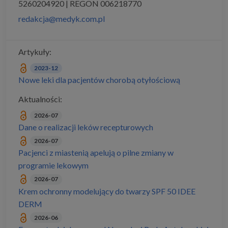
5260204920 | REGON 006218770
redakcja@medyk.com.pl
Artykuły:
2023-12
Nowe leki dla pacjentów chorobą otyłościową
Aktualności:
2026-07
Dane o realizacji leków recepturowych
2026-07
Pacjenci z miastenią apelują o pilne zmiany w
programie lekowym
2026-07
Krem ochronny modelujący do twarzy SPF 50 IDEE
DERM
2026-06