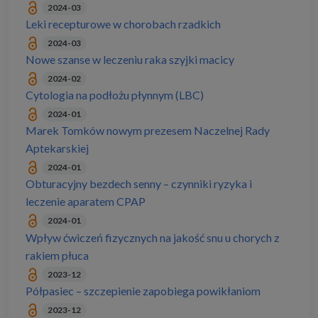
2024-03
Leki recepturowe w chorobach rzadkich
2024-03
Nowe szanse w leczeniu raka szyjki macicy
2024-02
Cytologia na podłożu płynnym (LBC)
2024-01
Marek Tomków nowym prezesem Naczelnej Rady
Aptekarskiej
2024-01
Obturacyjny bezdech senny – czynniki ryzyka i
leczenie aparatem CPAP
2024-01
Wpływ ćwiczeń fizycznych na jakość snu u chorych z
rakiem płuca
2023-12
Półpasiec – szczepienie zapobiega powikłaniom
2023-12