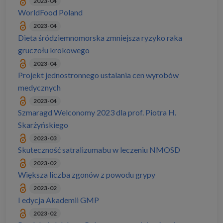
2023-04
WorldFood Poland
2023-04
Dieta śródziemnomorska zmniejsza ryzyko raka
gruczołu krokowego
2023-04
Projekt jednostronnego ustalania cen wyrobów
medycznych
2023-04
Szmaragd Welconomy 2023 dla prof. Piotra H.
Skarżyńskiego
2023-03
Skuteczność satralizumabu w leczeniu NMOSD
2023-02
Większa liczba zgonów z powodu grypy
2023-02
I edycja Akademii GMP
2023-02