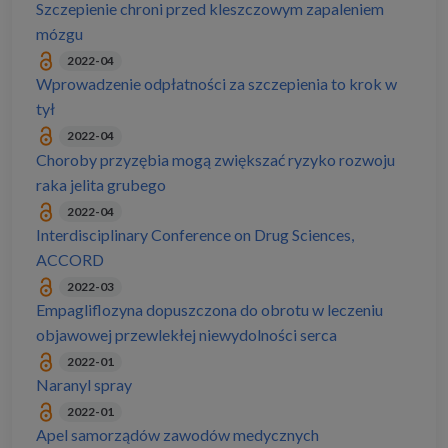
Szczepienie chroni przed kleszczowym zapaleniem
mózgu
2022-04
Wprowadzenie odpłatności za szczepienia to krok w
tył
2022-04
Choroby przyzębia mogą zwiększać ryzyko rozwoju
raka jelita grubego
2022-04
Interdisciplinary Conference on Drug Sciences,
ACCORD
2022-03
Empagliflozyna dopuszczona do obrotu w leczeniu
objawowej przewlekłej niewydolności serca
2022-01
Naranyl spray
2022-01
Apel samorządów zawodów medycznych