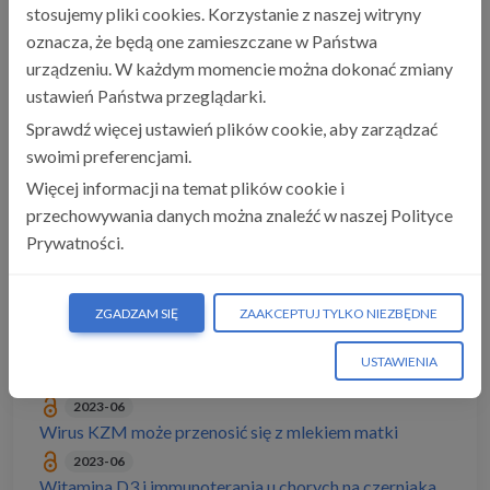
stosujemy pliki cookies. Korzystanie z naszej witryny
2023-07
oznacza, że będą one zamieszczane w Państwa
Wątpliwości interpretacyjne dotyczące przepisów
urządzeniu. W każdym momencie można dokonać zmiany
regulujących działalność aptek
ustawień Państwa przeglądarki.
2023-07
Sprawdź więcej ustawień plików cookie, aby zarządzać
WHO odradza stosowania słodzików
swoimi preferencjami.
2023-07
Nielegalna sprzedaż leków przez internet
Więcej informacji na temat plików cookie i
przechowywania danych można znaleźć w naszej Polityce
2023-07
Opóźnienia w dostępie do programów lekowych
Prywatności.
2023-07
„Trudne sytuacje w aptece – opieka nad pacjentem
ZGADZAM SIĘ
ZAAKCEPTUJ TYLKO NIEZBĘDNE
rzucającym palenie"
2023-06
USTAWIENIA
Dzień Solidarności z Chorymi na Migrenę
2023-06
Wirus KZM może przenosić się z mlekiem matki
2023-06
Witamina D3 i immunoterapia u chorych na czerniaka